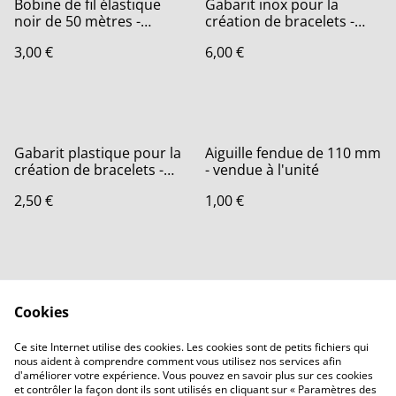
Bobine de fil élastique
Gabarit inox pour la
noir de 50 mètres -
création de bracelets -
vendue à l'unité
vendu à l'unité
3,00 €
6,00 €
Gabarit plastique pour la
Aiguille fendue de 110 mm
création de bracelets -
- vendue à l'unité
vendu à l'unité
2,50 €
1,00 €
Cookies
Ce site Internet utilise des cookies. Les cookies sont de petits fichiers qui
nous aident à comprendre comment vous utilisez nos services afin
Contactez-nous
Conditions
d'améliorer votre expérience. Vous pouvez en savoir plus sur ces cookies
Politique de
Politique de cookies
et contrôler la façon dont ils sont utilisés en cliquant sur « Paramètres des