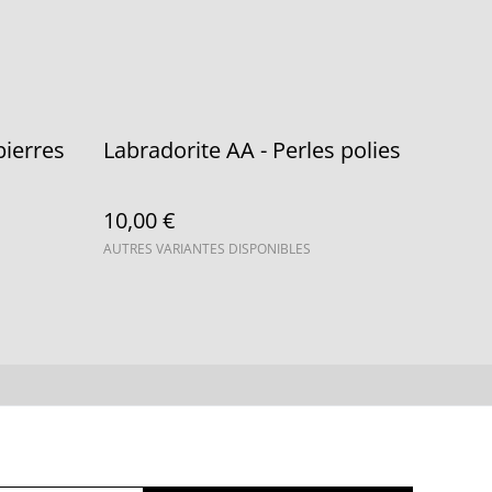
pierres
Labradorite AA - Perles polies
10,00 €
AUTRES VARIANTES DISPONIBLES
ue de cookies