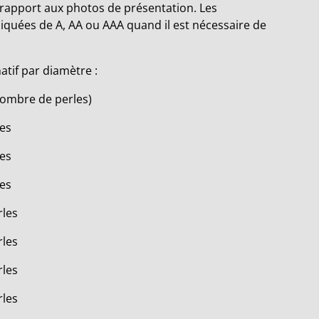
rapport aux photos de présentation. Les
diquées de A, AA ou AAA quand il est nécessaire de
tif par diamètre :
 nombre de perles)
les
les
les
rles
rles
rles
rles