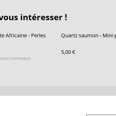
vous intéresser !
te Africaine - Perles
Quartz saumon - Mini-
5,00 €
IANTES DISPONIBLES
us
Conditions
Politique de
Politiq
confidentialité