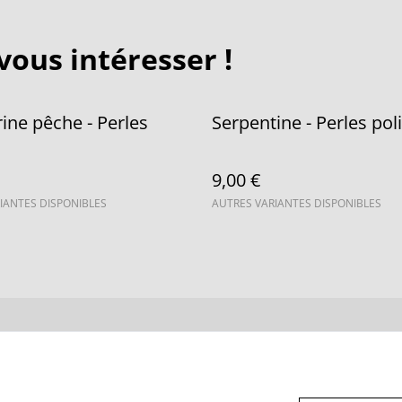
vous intéresser !
ine pêche - Perles
Serpentine - Perles pol
9,00 €
IANTES DISPONIBLES
AUTRES VARIANTES DISPONIBLES
us
Conditions
Politique de
Politiq
confidentialité