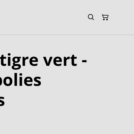
tigre vert -
polies
s