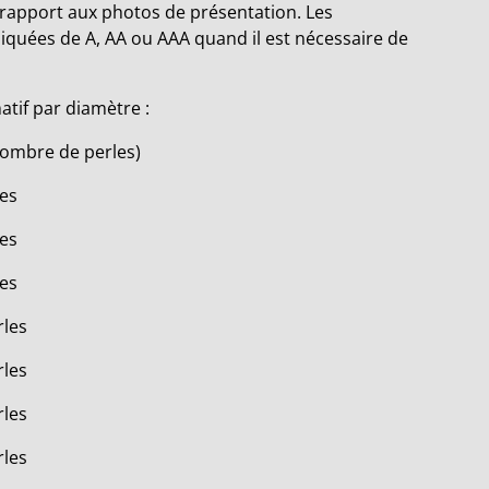
rapport aux photos de présentation. Les
diquées de A, AA ou AAA quand il est nécessaire de
tif par diamètre :
 nombre de perles)
les
les
les
rles
rles
rles
rles